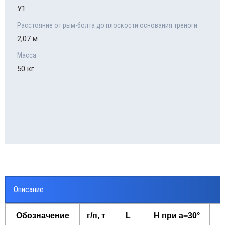
У1
Расстояние от рым-болта до плоскости основания треноги
2,07 м
Масса
50 кг
Описание
Обозначение
г/п, т
L
H при а=30°