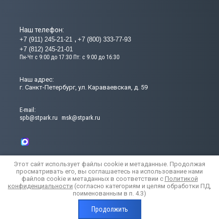
Наш телефон:
+7 (911) 245-21-21
+7 (800) 333-77-93
+7 (812) 245-21-01
Пн-Чт с 9:00 до 17:30 Пт: с 9:00 до 16:30
Наш адрес:
г. Санкт-Петербург, ул. Караваевская, д. 59
Е-mail:
spb@stpark.ru
msk@stpark.ru
Этот сайт использует файлы cookie и метаданные. Продолжая
просматривать его, вы соглашаетесь на использование нами
файлов cookie и метаданных в соответствии с
Политикой
конфиденциальности
(согласно категориям и целям обработки ПД,
© [2024] [StroyTehPark]
поименованным в п. 4.3)
Политика конфиденциальности
Мегагрупп.ру
Продолжить