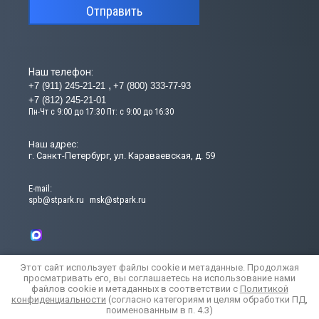
Отправить
Наш телефон:
+7 (911) 245-21-21
+7 (800) 333-77-93
+7 (812) 245-21-01
Пн-Чт с 9:00 до 17:30 Пт: с 9:00 до 16:30
Наш адрес:
г. Санкт-Петербург, ул. Караваевская, д. 59
Е-mail:
spb@stpark.ru
msk@stpark.ru
Этот сайт использует файлы cookie и метаданные. Продолжая
просматривать его, вы соглашаетесь на использование нами
файлов cookie и метаданных в соответствии с
Политикой
конфиденциальности
(согласно категориям и целям обработки ПД,
© [2024] [StroyTehPark]
поименованным в п. 4.3)