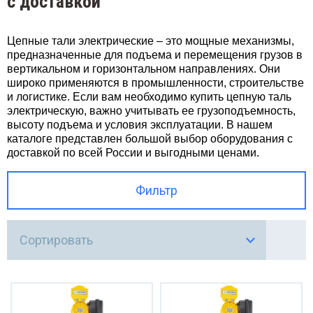
с доставкой
нтактной сети РЖД
нки для арматуры
Легки
келажные системы
аты , веревки
Талр
способления для эвакуации автомобилей
Цепные тали электрические – это мощные механизмы,
предназначенные для подъема и перемещения грузов в
Кран-
кие краны для стройки
Цепи 
вертикальном и горизонтальном направлениях. Они
широко применяются в промышленности, строительстве
Подъё
и логистике. Если вам необходимо купить цепную таль
н-балки
Рым-б
электрическую, важно учитывать ее грузоподъемность,
высоту подъема и условия эксплуатации. В нашем
Подъё
дъёмники грузовые мачтовые
каталоге представлен большой выбор оборудования с
доставкой по всей России и выгодными ценами.
Лебе
дъёмники фасадные - люльки
Фильтр
бедки
Сортировать