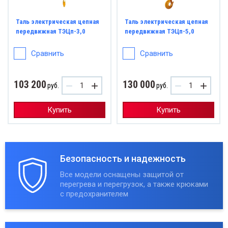
Таль электрическая цепная
Таль электрическая цепная
передвижная ТЭЦп-3,0
передвижная ТЭЦп-5,0
Сравнить
Сравнить
103 200
130 000
−
+
−
+
руб.
руб.
Купить
Купить
Безопасность и надежность
Все модели оснащены защитой от
перегрева и перегрузок, а также крюками
с предохранителем