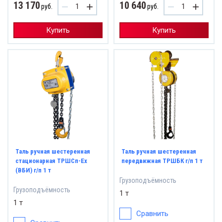
13 170
10 640
−
+
−
+
руб.
руб.
Купить
Купить
Таль ручная шестеренная
Таль ручная шестеренная
стационарная ТРШСп-Ех
передвижная ТРШБК г/п 1 т
(ВБИ) г/п 1 т
Грузоподъёмность
Грузоподъёмность
1 т
1 т
Сравнить