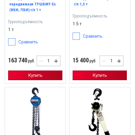
передвижная ТРШБМУ-Eх
г/п 1,5 т
(ВБИ, ПБИ) г/п 1 т
Грузоподъёмность
Грузоподъёмность
1.5 т
1 т
Сравнить
Сравнить
163 740
15 400
−
+
−
+
руб.
руб.
Купить
Купить