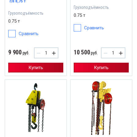
г/п 0,75 т
Грузоподъёмность
Грузоподъёмность
0.75 т
0.75 т
Сравнить
Сравнить
9 900
10 500
−
+
−
+
руб.
руб.
Купить
Купить