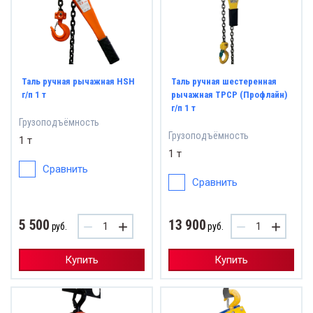
Таль ручная рычажная HSH
Таль ручная шестеренная
г/п 1 т
рычажная ТРСР (Профлайн)
г/п 1 т
Грузоподъёмность
Грузоподъёмность
1 т
1 т
Сравнить
Сравнить
5 500
13 900
−
+
−
+
руб.
руб.
Купить
Купить