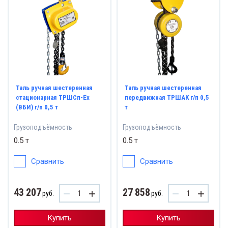
Таль ручная шестеренная
Таль ручная шестеренная
стационарная ТРШСп-Ех
передвижная ТРШАК г/п 0,5
(ВБИ) г/п 0,5 т
т
Грузоподъёмность
Грузоподъёмность
0.5 т
0.5 т
Сравнить
Сравнить
43 207
27 858
−
+
−
+
руб.
руб.
Купить
Купить