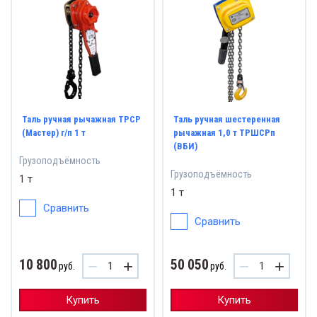
Таль ручная рычажная ТРСР
Таль ручная шестеренная
(Мастер) г/п 1 т
рычажная 1,0 т ТРШСРп
(ВБИ)
Грузоподъёмность
Грузоподъёмность
1 т
1 т
Сравнить
Сравнить
10 800
50 050
−
+
−
+
руб.
руб.
Купить
Купить