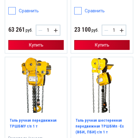
Сравнить
Сравнить
63 261
23 100
−
+
−
+
руб.
руб.
Купить
Купить
Таль ручная передвижная
Таль ручная шестеренная
ТРШБМУ г/п 1 т
передвижная ТРШБМп -Eх
(ВБИ, ПБИ) г/п 1 т