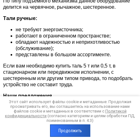
По типу подъемного механизма данное оборудование
делится на червячное, рычажное, шестеренное.
Тали ручные:
не требуют энергоисточника;
работают в ограниченном пространстве;
обладают надежностью и неприхотливостью
(обслуживание);
представлены в большом ассортименте.
Если вам необходимо купить таль 5 т или 0,5 т, в
стационарном или передвижном исполнении, с
шестеренным или другим типом привода, то подобрать
устройство не составит труда.
Наши предложения
Этот сайт использует файлы cookie и метаданные. Продолжая
просматривать его, вы соглашаетесь на использование нами
Обратитесь за покупкой в «Стройтехпарк»: наша
файлов cookie и метаданных в соответствии с
Политикой
компания поможет купить таль по цене производителя в
конфиденциальности
(согласно категориям и целям обработки ПД,
широком ассортименте. Мы предлагаем
поименованным в п. 4.3)
сертифицированное оборудование производства
Продолжить
России,
Болгарии
и КНР в различных вариантах
комплектации и модификаций.