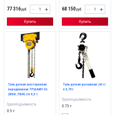
77 316
68 150
−
+
−
+
руб.
руб.
Купить
Купить
Таль ручная шестеренная
Таль ручная рычажная Jet г/
передвижная ТРШАМУ-Eх
п 0,75т
(ВБИ, ПБИ) г/п 0,5 т
Грузоподъёмность
Грузоподъёмность
0.75 т
0.5 т