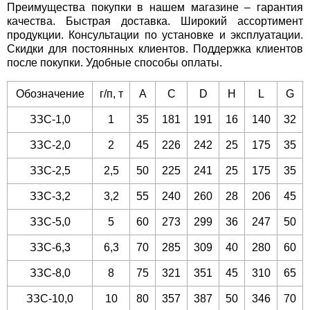
Преимущества покупки в нашем магазине – гарантия
качества. Быстрая доставка. Широкий ассортимент
продукции. Консультации по установке и эксплуатации.
Скидки для постоянных клиентов. Поддержка клиентов
после покупки. Удобные способы оплаты.
Обозначение
г/п, т
A
C
D
H
L
G
ЗЗС-1,0
1
35
181
191
16
140
32
ЗЗС-2,0
2
45
226
242
25
175
35
ЗЗС-2,5
2,5
50
225
241
25
175
35
ЗЗС-3,2
3,2
55
240
260
28
206
45
ЗЗС-5,0
5
60
273
299
36
247
50
ЗЗС-6,3
6,3
70
285
309
40
280
60
ЗЗС-8,0
8
75
321
351
45
310
65
ЗЗС-10,0
10
80
357
387
50
346
70